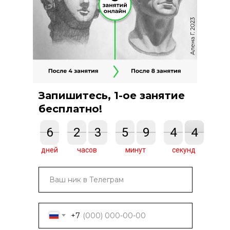
Запишитесь, 1-ое занятие
бесплатно!
7
6
6
7
0
2
2
0
0
3
3
0
0
5
5
0
0
9
9
0
5
4
4
5
4
3
3
4
дней
часов
минут
секунд
+7