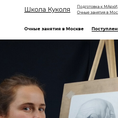
Подготовка к МАрхИ,
Школа Куколя
Очные занятия в Мос
Очные занятия в Москве
Поступлен