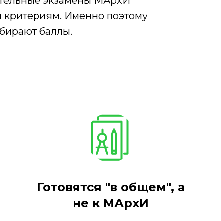
ительные экзамены МАрхИ
м критериям. Именно поэтому
обирают баллы.
Готовятся "в общем", а
не к МАрхИ