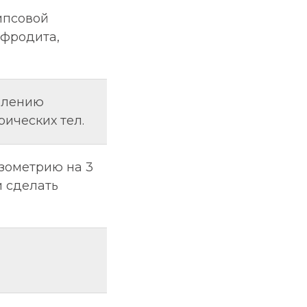
гипсовой
Афродита,
влению
рических тел.
изометрию на 3
 сделать