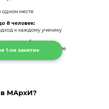
в одном месте
о 8 человек:
дход к каждому ученику
виден в цифрах:
ен по 100-балльной шкале
е 1-ое занятие
 в МАрхИ?