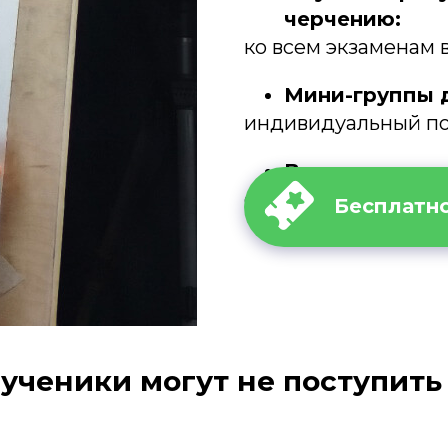
черчению:
ко всем экзаменам 
Мини-группы д
индивидуальный по
Ваш прогресс 
ежемесячный экзам
Бесплатно
ученики могут не поступить