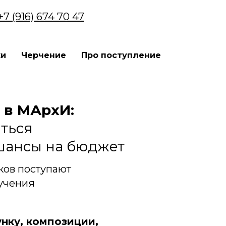
+7 (916) 674 70 47
ки
Черчение
Про поступление
 в МАрхИ:
иться
шансы на бюджет
ов поступают
бучения
нку, композиции,